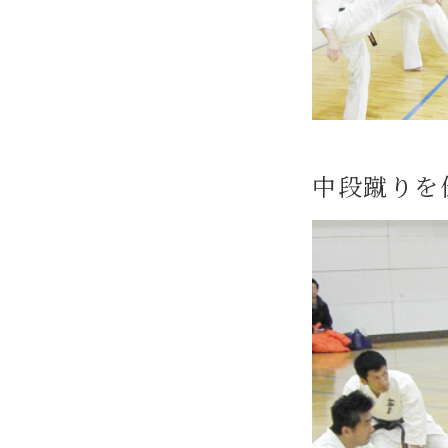
中段蹴りを