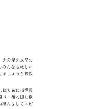
！
、大分県央支部の
らみんなも厳しい
りましょうと挨拶
し蹴り後に指導員
蹴り・後ろ廻し蹴
動稽古をしてスピ