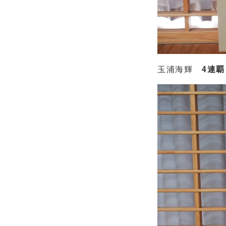
玉浦海輝
4連覇