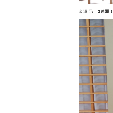
金澤 迅
2連覇