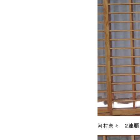
河村奈々
2連覇