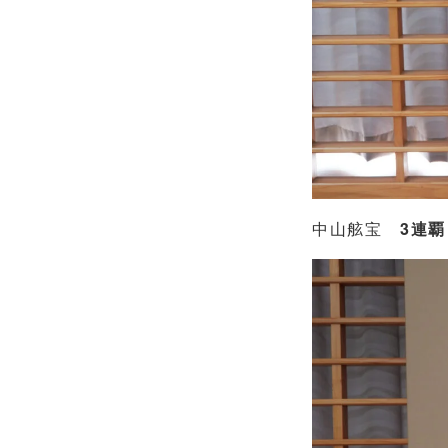
中山舷宝
3連覇