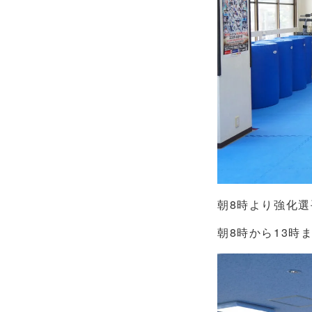
朝8時より強化
朝8時から13時