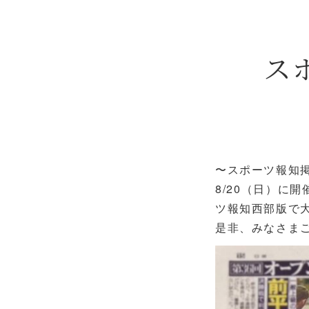
ス
〜スポーツ報知
8/20（日）に
ツ報知西部版で
是非、みなさま