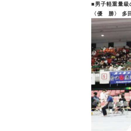
■男子軽重量級
〈優 勝〉 多