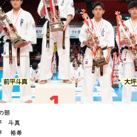
の部
平 斗真
坪 裕希