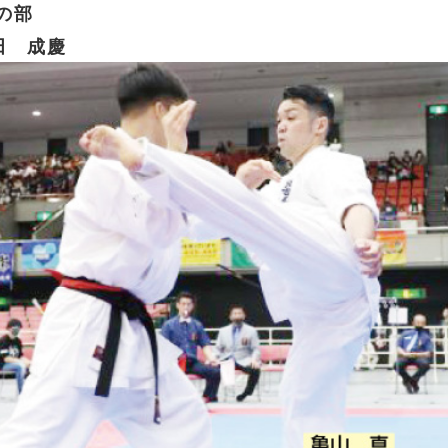
の部
田 成慶