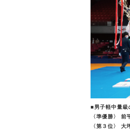
■男子軽中量級
〈準優勝〉 前
〈第３位〉 大